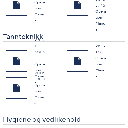
Opera
L / 45
tion
Opera
Manu
tion
al
Manu
al
Tannteknikk
PRES
TO
PRES
AQUA
TO II
II
Opera
Opera
tion
tion
Manu
VOLV
Manu
al
ERE i7
al
Opera
tion
Manu
al
Hygiene og vedlikehold