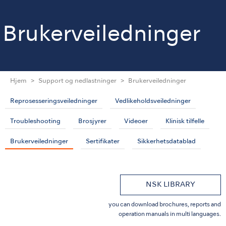
Brukerveiledninger
Hjem
Support og nedlastninger
Brukerveiledninger
Reprosesseringsveiledninger
Vedlikeholdsveiledninger
Troubleshooting
Brosjyrer
Videoer
Klinisk tilfelle
Brukerveiledninger
Sertifikater
Sikkerhetsdatablad
NSK LIBRARY
you can download brochures, reports and
operation manuals in multi languages.