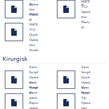
MATE
Opera
al
al
TC2
tion
Opera
ENDO
Manu
tion
-
al
Manu
MATE
al
TC2
Quick
Opera
tion
Guide
Kirurgisk
Vario
Vario
Surg4
Surg4
Opera
Quick
Vario
tion
Opera
Surg4
Vario
Manu
tion
Hand
Surg
al
Guide
piece
Tip
Repro
Opera
cessin
tion