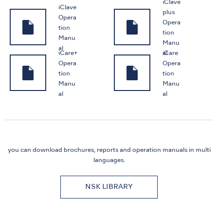
iClave
iClave
plus
Opera
Opera
tion
tion
Manu
Manu
al
iCare+
iCare
al
Opera
Opera
tion
tion
Manu
Manu
al
al
you can download brochures, reports and
operation manuals in multi
languages.
NSK LIBRARY