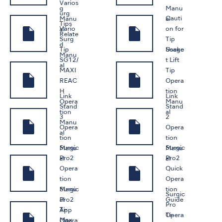
Varios
g
Manu
urg
Cauti
Manu
al
Tips
Vario
on for
al
Relate
Surg
Tip
d
Tip
Socke
Usage
Manu
SG12/
t Lift
al
MAXI
Tip
REAC
Opera
H
tion
Link
Link
Opera
Manu
Stand
Stand
tion
al
3
2
Manu
Opera
Opera
al
tion
tion
Surgic
Surgic
Manu
Manu
Pro2
Pro2
al
al
Opera
Quick
tion
Opera
Surgic
Manu
tion
Surgic
Pro2
al
Guide
Pro
Ti-
App
Ti-
Opera
Max
Opera