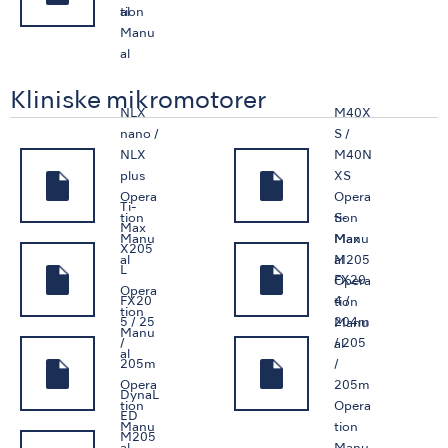
tion
al
Manu
al
Kliniske mikromotorer
NLX
M40X
nano /
S /
NLX
M40N
plus
XS
Opera
Opera
Ti-
S-
tion
tion
Max
Max
Manu
Manu
X205
M205
al
al
L
FX20
Opera
Opera
FX20
4 /
tion
tion
5 / 25
204m
Manu
Manu
/
/ 205
al
al
205m
/
Opera
205m
DynaL
tion
Opera
ED
Manu
tion
M205