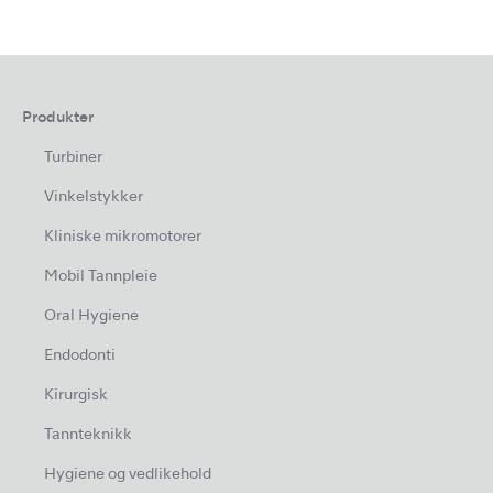
Produkter
Turbiner
Vinkelstykker
Kliniske mikromotorer
Mobil Tannpleie
Oral Hygiene
Endodonti
Kirurgisk
Tannteknikk
Hygiene og vedlikehold