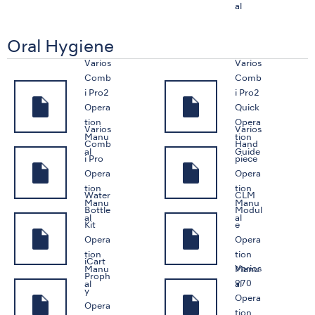
al
Oral Hygiene
Varios
Varios
Comb
Comb
i Pro2
i Pro2
Opera
Quick
tion
Opera
Varios
Varios
Manu
tion
Comb
Hand
al
Guide
i Pro
piece
Opera
Opera
tion
tion
Water
CLM
Manu
Manu
Bottle
Modul
al
al
Kit
e
Opera
Opera
tion
tion
iCart
Varios
Manu
Manu
Proph
970
al
al
y
Opera
Opera
tion