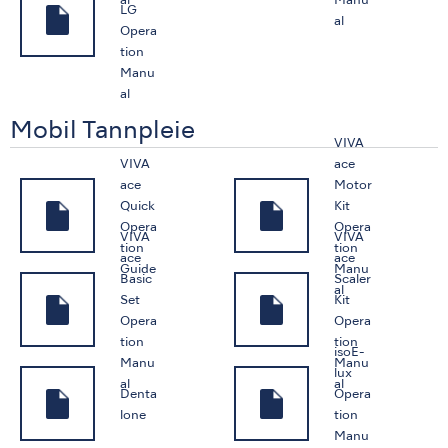
al
Manu
LG
al
Opera
tion
Manu
al
Mobil Tannpleie
VIVA
VIVA
ace
ace
Motor
Quick
Kit
Opera
Opera
VIVA
VIVA
tion
tion
ace
ace
Guide
Manu
Basic
Scaler
al
Set
Kit
Opera
Opera
tion
tion
isoE-
Manu
Manu
lux
al
al
Denta
Opera
lone
tion
Manu