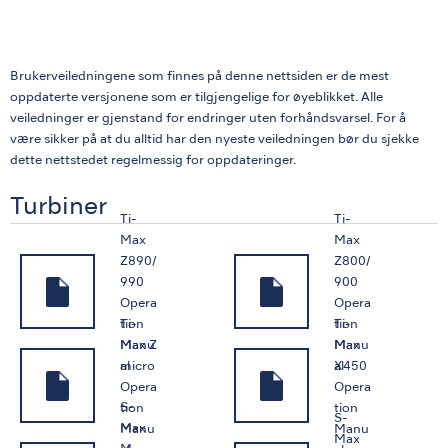
Brukerveiledningene som finnes på denne nettsiden er de mest
oppdaterte versjonene som er tilgjengelige for øyeblikket. Alle
veiledninger er gjenstand for endringer uten forhåndsvarsel. For å
være sikker på at du alltid har den nyeste veiledningen bør du sjekke
dette nettstedet regelmessig for oppdateringer.
Turbiner
Ti-
Ti-
Max
Max
Z890/
Z800/
990
900
Opera
Opera
Ti-
Ti-
tion
tion
Max Z
Max
Manu
Manu
micro
X450
al
al
Opera
Opera
S-
tion
tion
S-
Max
Manu
Manu
Max