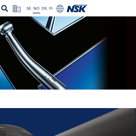
SE
NO
DK
FI