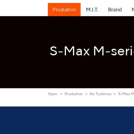
Produkter
M.I.T.
Brand
S-Max M-ser
Hjem
Produkter
Air Turbines
S-Max M