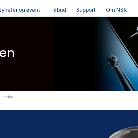
Nyheter og event
Tilbud
Support
Om NSK
ien
-serien