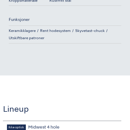
Kroppsmateriale
Rustfritt stål
Funksjoner
Keramikklagere
Rent hodesystem
Skyvetast-chuck
Utskiftbare patroner
Lineup
Midwest 4 hole
Ikke optisk