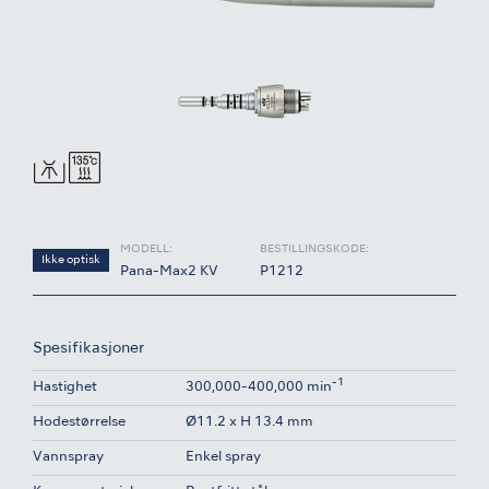
MODELL:
BESTILLINGSKODE:
Ikke optisk
Pana-Max2 KV
P1212
Spesifikasjoner
-1
Hastighet
300,000-400,000 min
Hodestørrelse
Ø11.2 x H 13.4 mm
Vannspray
Enkel spray