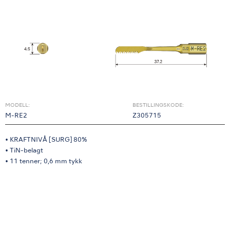
MODELL:
BESTILLINGSKODE:
M-RE2
Z305715
• KRAFTNIVÅ [SURG] 80%
• TiN-belagt
• 11 tenner; 0,6 mm tykk