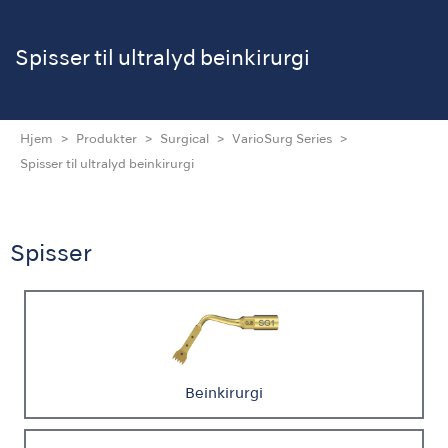
Spisser
til ultralyd beinkirurgi
Hjem
Produkter
Surgical
VarioSurg Series
Spisser til ultralyd beinkirurgi
Spisser
Beinkirurgi