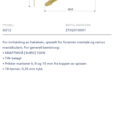
MODELL:
BESTILLINGSKODE:
SG12
ZT02010001
For innhøsting av hakebein, spesielt for foramen mentale og ramus
mandibularis. For generell beinkirurgi.
• KRAFTNIVÅ [SURG] 100%
• TiN-belagt
• Prikker markerer 6, 8 og 10 mm fra toppen av spissen
• 18 tenner; 0,35 mm tykk