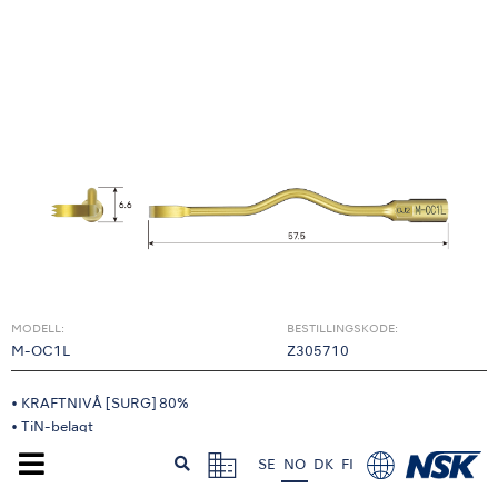
MODELL:
BESTILLINGSKODE:
M-OC1L
Z305710
• KRAFTNIVÅ [SURG] 80%
• TiN-belagt
• Prikker markerer 3 mm fra toppen av spissen
SE
NO
DK
FI
• Venstre kurvet spiss