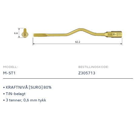
MODELL:
BESTILLINGSKODE:
M-ST1
Z305713
• KRAFTNIVÅ [SURG] 80%
• TiN-belagt
• 3 tenner; 0,6 mm tykk