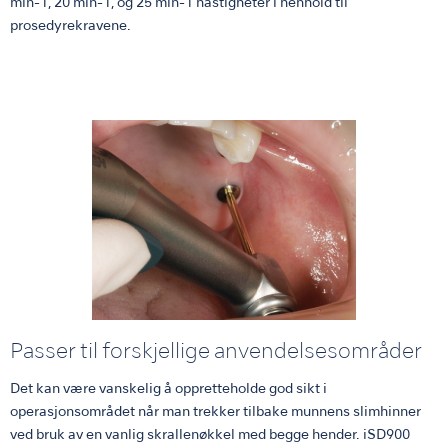
min-1, 20 min-1, og 25 min-1 hastigheter i henhold til
prosedyrekravene.
Passer til forskjellige anvendelsesområder
Det kan være vanskelig å oppretteholde god sikt i
operasjonsområdet når man trekker tilbake munnens slimhinner
ved bruk av en vanlig skrallenøkkel med begge hender. iSD900