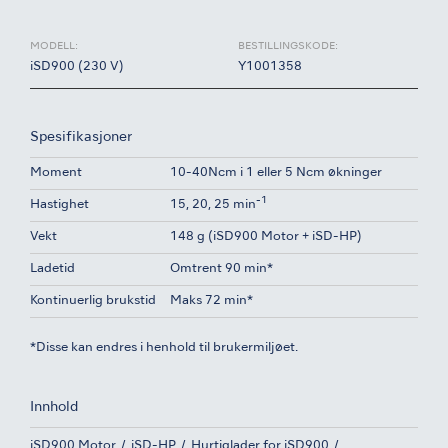
MODELL:
BESTILLINGSKODE:
iSD900 (230 V)
Y1001358
Spesifikasjoner
Moment
10-40Ncm i 1 eller 5 Ncm økninger
-1
Hastighet
15, 20, 25 min
Vekt
148 g (iSD900 Motor + iSD-HP)
Ladetid
Omtrent 90 min*
Kontinuerlig brukstid
Maks 72 min*
*Disse kan endres i henhold til brukermiljøet.
Innhold
iSD900 Motor
iSD-HP
Hurtiglader for iSD900