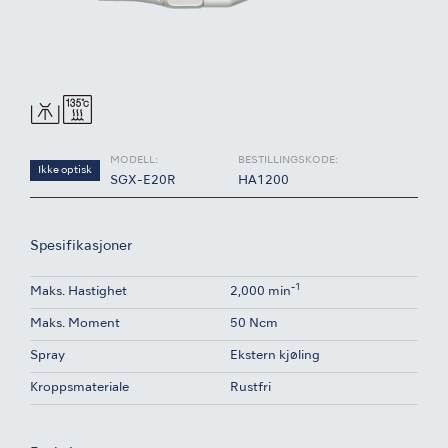
MODELL:
BESTILLINGSKODE:
Ikke optisk
SGX-E20R
HA1200
Spesifikasjoner
-1
Maks. Hastighet
2,000 min
Maks. Moment
50 Ncm
Spray
Ekstern kjøling
Kroppsmateriale
Rustfri