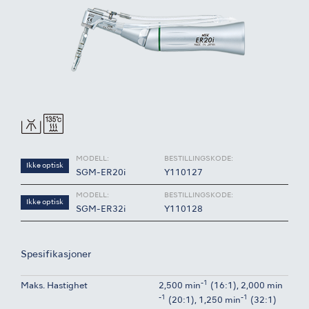
MODELL:
BESTILLINGSKODE:
Ikke optisk
SGM-ER20i
Y110127
MODELL:
BESTILLINGSKODE:
Ikke optisk
SGM-ER32i
Y110128
Spesifikasjoner
-1
Maks. Hastighet
2,500 min
(16:1), 2,000 min
-1
-1
(20:1), 1,250 min
(32:1)