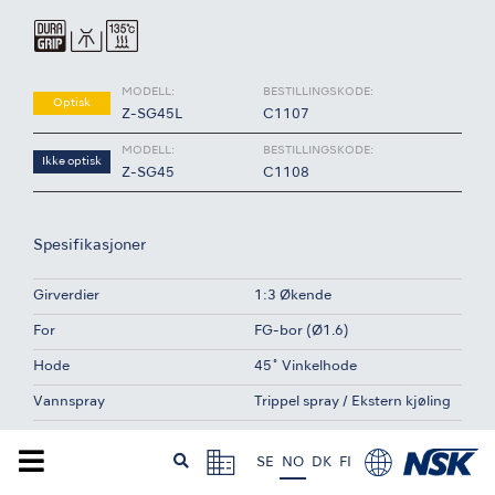
MODELL:
BESTILLINGSKODE:
Optisk
Z-SG45L
C1107
MODELL:
BESTILLINGSKODE:
Ikke optisk
Z-SG45
C1108
Spesifikasjoner
Girverdier
1:3 Økende
For
FG-bor (Ø1.6)
Hode
45˚ Vinkelhode
Vannspray
Trippel spray / Ekstern kjøling
Body Material
Titan
SE
NO
DK
FI
Body Coating
DURAGRIP