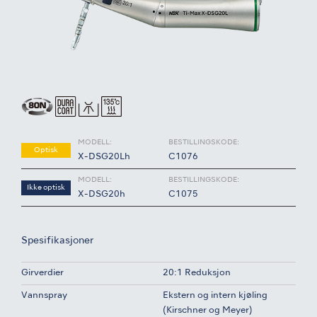
MODELL:
BESTILLINGSKODE:
Optisk
X-DSG20Lh
C1076
MODELL:
BESTILLINGSKODE:
Ikke optisk
X-DSG20h
C1075
Spesifikasjoner
Girverdier
20:1 Reduksjon
Vannspray
Ekstern og intern kjøling
(Kirschner og Meyer)