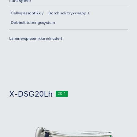
Funksjoner
Celleglassoptikk
Borchuck trykknapp
Dobbelt tetningssystem
Laminerspisser ikke inkludert
X-DSG20Lh
20:1