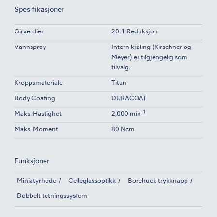
Spesifikasjoner
Girverdier
20:1 Reduksjon
Vannspray
Intern kjøling (Kirschner og
Meyer) er tilgjengelig som
tilvalg.
Kroppsmateriale
Titan
Body Coating
DURACOAT
-1
Maks. Hastighet
2,000 min
Maks. Moment
80 Ncm
Funksjoner
Miniatyrhode
Celleglassoptikk
Borchuck trykknapp
Dobbelt tetningssystem