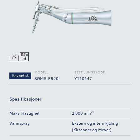
MODELL:
BESTILLINGSKODE:
Ikke optisk
SGMS-ER20i
Y110147
Spesifikasjoner
-1
Maks. Hastighet
2,000 min
Vannspray
Ekstern og intern kjøling
(Kirschner og Meyer)