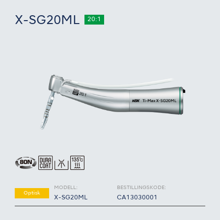
X-SG20ML
20:1
MODELL:
BESTILLINGSKODE:
Optisk
X-SG20ML
CA13030001