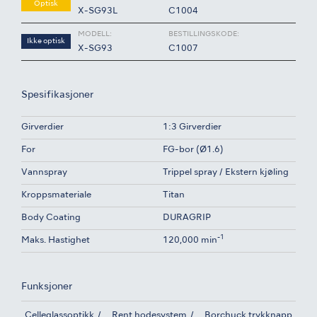
Optisk
X-SG93L
C1004
MODELL:
BESTILLINGSKODE:
Ikke optisk
X-SG93
C1007
Spesifikasjoner
Girverdier
1:3 Girverdier
For
FG-bor (Ø1.6)
Vannspray
Trippel spray / Ekstern kjøling
Kroppsmateriale
Titan
Body Coating
DURAGRIP
-1
Maks. Hastighet
120,000 min
Funksjoner
Celleglassoptikk
Rent hodesystem
Borchuck trykknapp