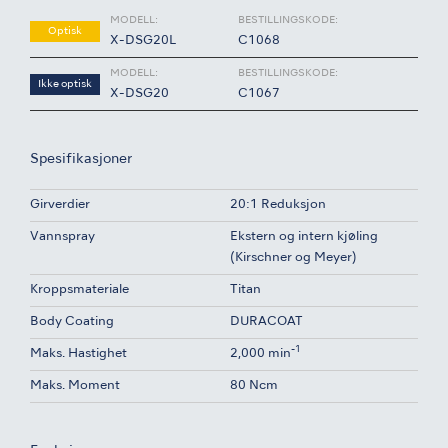
MODELL:
BESTILLINGSKODE:
Optisk
X-DSG20L
C1068
MODELL:
BESTILLINGSKODE:
Ikke optisk
X-DSG20
C1067
Spesifikasjoner
Girverdier
20:1 Reduksjon
Vannspray
Ekstern og intern kjøling
(Kirschner og Meyer)
Kroppsmateriale
Titan
Body Coating
DURACOAT
-1
Maks. Hastighet
2,000 min
Maks. Moment
80 Ncm