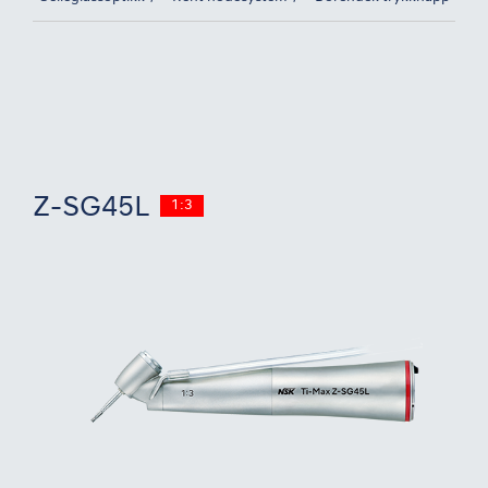
Z-SG45L
1:3