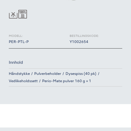
MODELL:
BESTILLINGSKODE:
PER-PTL-P
Y1002654
Innhold
Håndstykke
Pulverbeholder
Dysespiss (40 pk)
Vedlikeholdssett
Perio-Mate pulver 160 g × 1