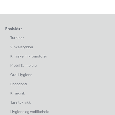
Produkter
Turbiner
Vinkelstykker
Kliniske mikromotorer
Mobil Tannpleie
Oral Hygiene
Endodonti
Kirurgisk
Tannteknikk
Hygiene og vedlikehold