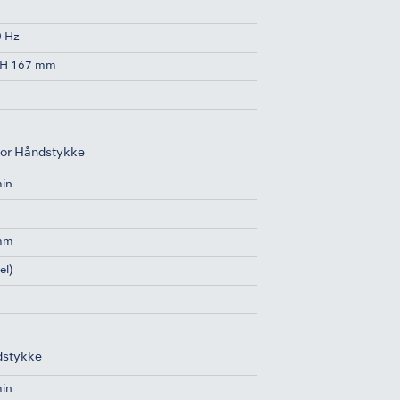
0 Hz
x H 167 mm
tor Håndstykke
min
 mm
el)
dstykke
min