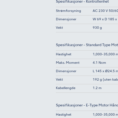
Spesifikasjoner - Kontrollenhet
Strømforsyning
AC 230 V 50/6
Dimensjoner
W 69 x D 185 
Vekt
930 g
Spesifikasjoner - Standard Type Mo
Hastighet
1,000-35,000 
Maks. Moment
4.1 Ncm
Dimensjoner
L 145 x Ø24.5
Vekt
192 g (uten kab
Kabellengde
1.2 m
Spesifikasjoner - E-Type Motor Hån
Hastighet
1,000-35,000 