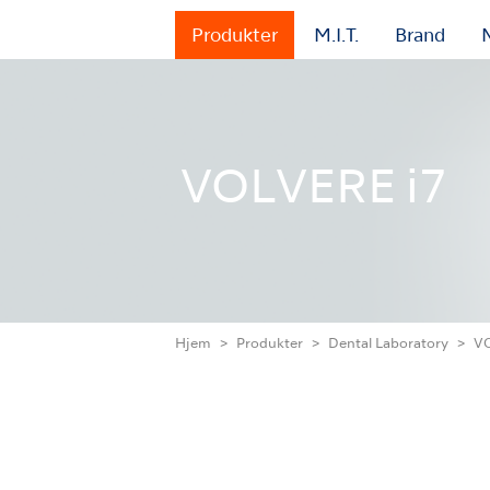
Produkter
M.I.T.
Brand
VOLVERE i7
Hjem
Produkter
Dental Laboratory
VO