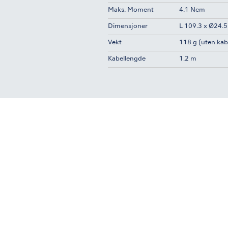
Maks. Moment
4.1 Ncm
Dimensjoner
L 109.3 x Ø24.
Vekt
118 g (uten kab
Kabellengde
1.2 m