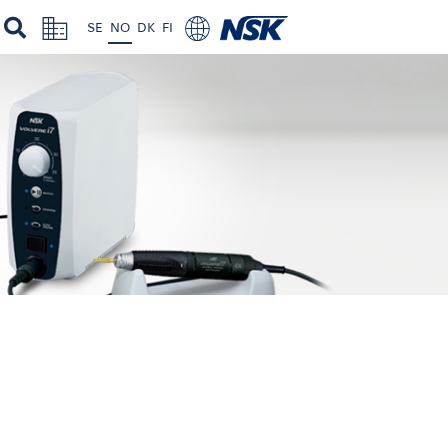
SE
NO
DK
FI