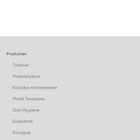
Produkter
Turbiner
Vinkelstykker
Kliniske mikromotorer
Mobil Tannpleie
Oral Hygiene
Endodonti
Kirurgisk