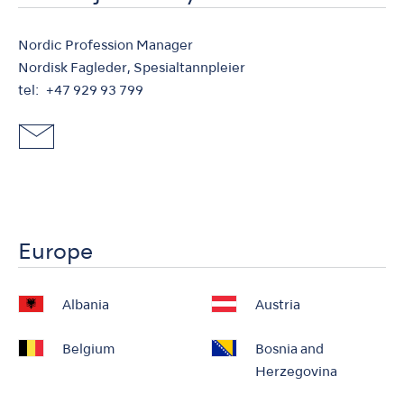
Nordic Profession Manager
Nordisk Fagleder, Spesialtannpleier
tel
+47 929 93 799
Europe
Albania
Austria
Belgium
Bosnia and
Herzegovina