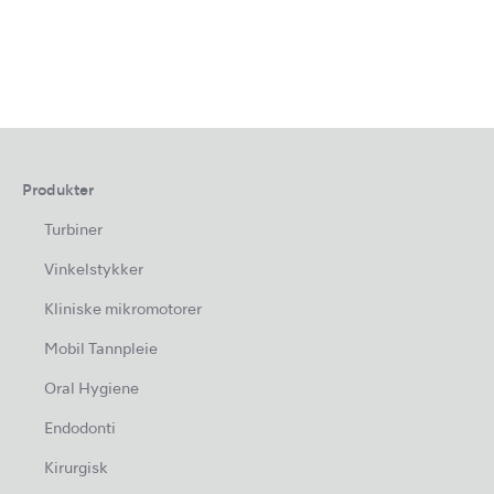
Produkter
Turbiner
Vinkelstykker
Kliniske mikromotorer
Mobil Tannpleie
Oral Hygiene
Endodonti
Kirurgisk