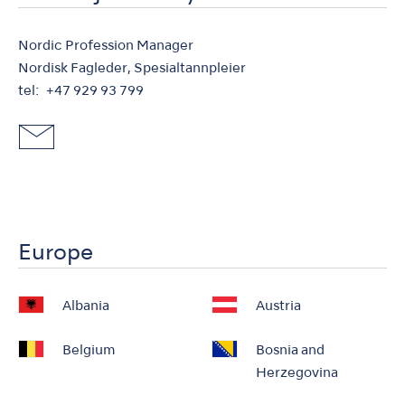
Nordic Profession Manager
Nordisk Fagleder, Spesialtannpleier
tel
+47 929 93 799
Europe
Albania
Austria
Belgium
Bosnia and
Herzegovina