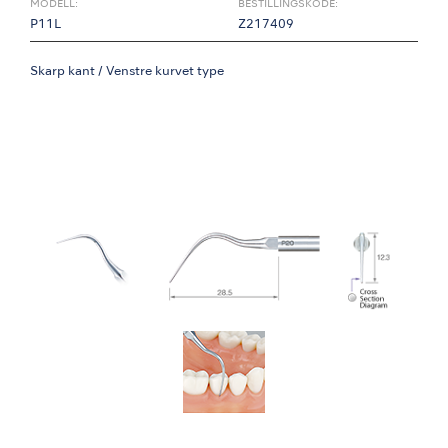
MODELL:
BESTILLINGSKODE:
P11L
Z217409
Skarp kant / Venstre kurvet type