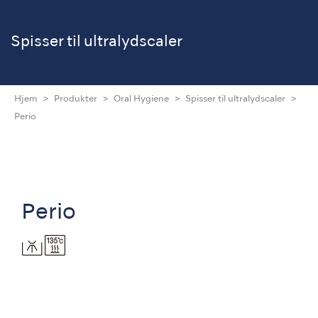
Spisser til ultralydscaler
Hjem
Produkter
Oral Hygiene
Spisser til ultralydscaler
Perio
Perio