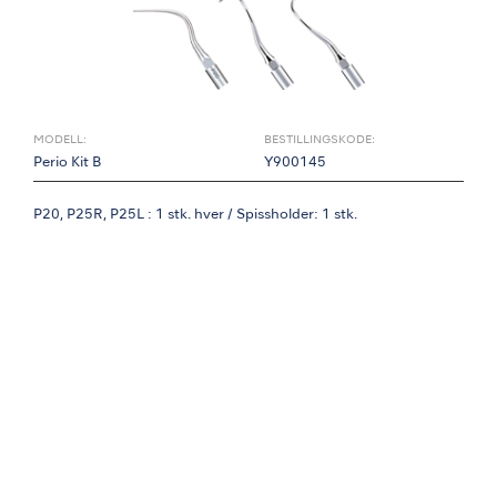
MODELL:
BESTILLINGSKODE:
Perio Kit B
Y900145
P20, P25R, P25L : 1 stk. hver / Spissholder: 1 stk.