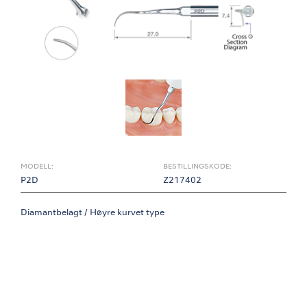
MODELL:
BESTILLINGSKODE:
P2D
Z217402
Diamantbelagt / Høyre kurvet type