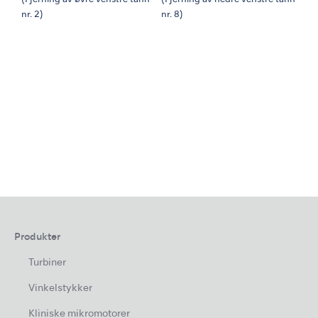
(Fjerning av øvre venstre tann
(Fjerning av nedre venstre tann
nr. 2)
nr. 8)
Produkter
Turbiner
Vinkelstykker
Kliniske mikromotorer