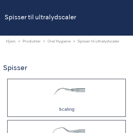
Spisser til ultralydscaler
Hjem
Produkter
Oral Hygiene
Spisser til ultralydscaler
Spisser
Scaling