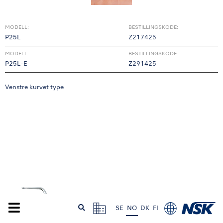
MODELL:
BESTILLINGSKODE:
P25L
Z217425
MODELL:
BESTILLINGSKODE:
P25L-E
Z291425
Venstre kurvet type
SE
NO
DK
FI