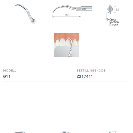
MODELL:
BESTILLINGSKODE:
G11
Z217411