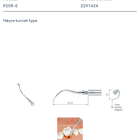
P25R-E
Z291424
Høyre kurvet type