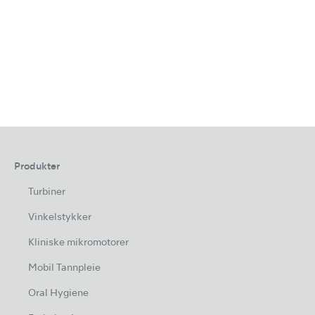
Produkter
Turbiner
Vinkelstykker
Kliniske mikromotorer
Mobil Tannpleie
Oral Hygiene