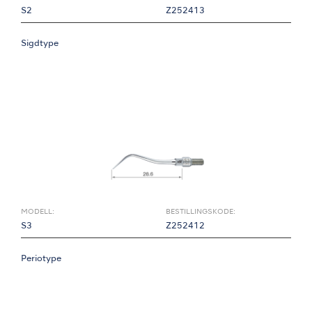
S2
Z252413
Sigdtype
MODELL:
BESTILLINGSKODE:
S3
Z252412
Periotype