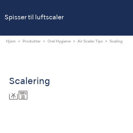
Spisser til luftscaler
Hjem
Produkter
Oral Hygiene
Air Scaler Tips
Scaling
Scalering