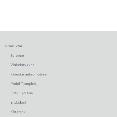
Produkter
Turbiner
Vinkelstykker
Kliniske mikromotorer
Mobil Tannpleie
Oral Hygiene
Endodonti
Kirurgisk