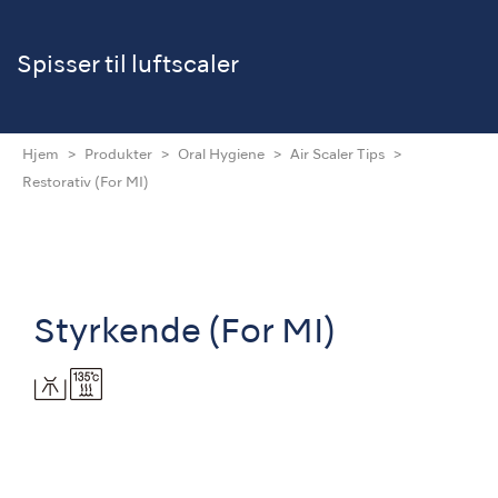
Spisser til luftscaler
Hjem
Produkter
Oral Hygiene
Air Scaler Tips
Restorativ (For MI)
Styrkende (For MI)