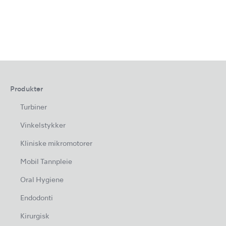
Produkter
Turbiner
Vinkelstykker
Kliniske mikromotorer
Mobil Tannpleie
Oral Hygiene
Endodonti
Kirurgisk