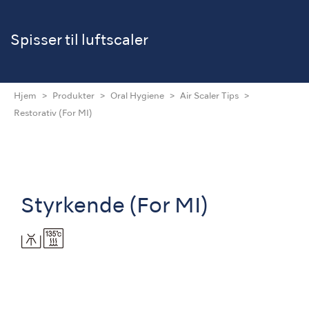
Spisser til luftscaler
Hjem
Produkter
Oral Hygiene
Air Scaler Tips
Restorativ (For MI)
Styrkende (For MI)